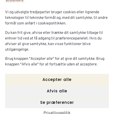
Kontakt
+45 21 55 05 56
Vi og udvalgte tredjeparter bruger cookies eller lignende
info@timberrud.com
teknologier til tekniske formål og, med dit samtykke, til andre
Skærbækvej 10,
formål som anført i cookiepolitikken.
7000 Fredericia
Information
Du kan frit give, afvise eller trække dit samtykke tilbage til
Om os
enhver tid ved at få adgang til præferencepanelet. Hvis du
afviser at give samtykke, kan visse funktioner blive
Kontakt
utilgængelige.
Min konto
Shop
Brug knappen "Accepter alle" for at give dit samtykke. Brug
Højbede
Kompostbeholder
knappen "Afvis alle" for at fortsætte uden at acceptere.
Plantekasser
Robinietømmer
Bordbænkesæt
Trædekorationer
Accepter alle
Tilbud
Afvis alle
Se præferencer
Handelsbetingelser
Privatlivspolitik
© 2026 Bolighaveshop
CVR: 34335435
Designet af
Aveo.dk
Privatlivspolitik