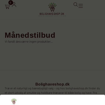
0
Din kurv
Din kurv er tom
Månedstilbud
Vi fandt desværre ingen produkter...
Subtotal:
0,00
kr.
Se kurv
Kasse
Bolighaveshop.dk
Træ er et naturligt og bæredygtigt valg – og hos bolighaveshop.dk finder du
et stort udvalg af smukke og holdbare trævarer til både bolig og have. Fra
plantekasser og højbede til lysestager og brugskunst – alt i
kvalitetsmaterialer som robinie, eg og lærk.