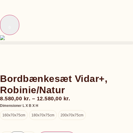
0
Bordbænkesæt Vidar+,
Robinie/Natur
8.580,00
kr.
–
12.580,00
kr.
Dimensioner L X B X H
160x70x75cm
180x70x75cm
200x70x75cm