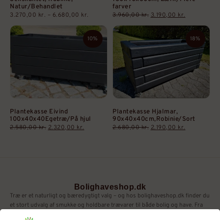
Natur/Behandlet
farver
3.270,00
kr.
–
6.680,00
kr.
3.960,00
kr.
3.190,00
kr.
10%
18%
Plantekasse Eivind
Plantekasse Hjalmar,
100x40x40Egetræ/På hjul
90x40x40cm,Robinie/Sort
2.580,00
kr.
2.320,00
kr.
2.680,00
kr.
2.190,00
kr.
Bolighaveshop.dk
Træ er et naturligt og bæredygtigt valg – og hos bolighaveshop.dk finder du
et stort udvalg af smukke og holdbare trævarer til både bolig og have. Fra
plantekasser og højbede til lysestager og brugskunst – alt i