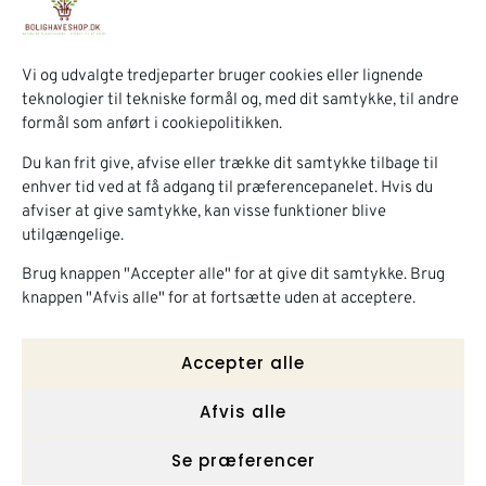
kvalitetsmaterialer som robinie, eg og lærk.
Kontakt
+45 21 55 05 56
Vi og udvalgte tredjeparter bruger cookies eller lignende
info@timberrud.com
teknologier til tekniske formål og, med dit samtykke, til andre
Skærbækvej 10,
formål som anført i cookiepolitikken.
7000 Fredericia
Information
Du kan frit give, afvise eller trække dit samtykke tilbage til
Om os
enhver tid ved at få adgang til præferencepanelet. Hvis du
afviser at give samtykke, kan visse funktioner blive
Kontakt
utilgængelige.
Min konto
Shop
Brug knappen "Accepter alle" for at give dit samtykke. Brug
Højbede
Kompostbeholder
knappen "Afvis alle" for at fortsætte uden at acceptere.
Plantekasser
Robinietømmer
Bordbænkesæt
Trædekorationer
Accepter alle
Tilbud
Afvis alle
Se præferencer
Handelsbetingelser
Privatlivspolitik