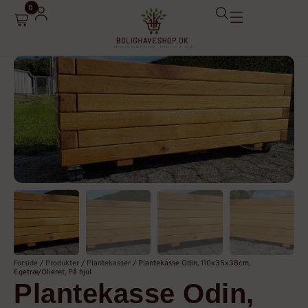
0
Din kurv
Din kurv er tom
Subtotal:
0,00
kr.
Se kurv
Kasse
Forside
/
Produkter
/
Plantekasser
/
Plantekasse Odin, 110x35x38cm,
Egetræ/Olieret, På hjul
Plantekasse Odin,