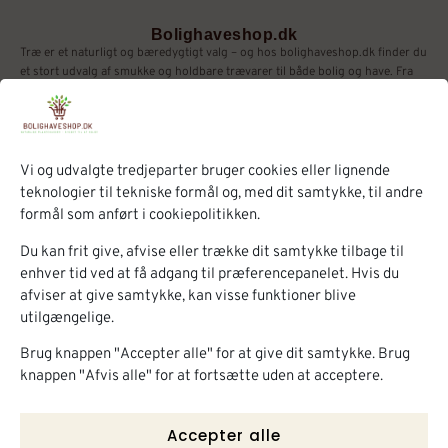
Bolighaveshop.dk
Træ er et naturligt og bæredygtigt valg – og hos bolighaveshop.dk finder du
et stort udvalg af smukke og holdbare trævarer til både bolig og have. Fra
plantekasser og højbede til lysestager og brugskunst – alt i
kvalitetsmaterialer som robinie, eg og lærk.
Kontakt
+45 21 55 05 56
Vi og udvalgte tredjeparter bruger cookies eller lignende
info@timberrud.com
teknologier til tekniske formål og, med dit samtykke, til andre
Skærbækvej 10,
formål som anført i cookiepolitikken.
7000 Fredericia
Information
Du kan frit give, afvise eller trække dit samtykke tilbage til
Om os
enhver tid ved at få adgang til præferencepanelet. Hvis du
afviser at give samtykke, kan visse funktioner blive
Kontakt
utilgængelige.
Min konto
Shop
Brug knappen "Accepter alle" for at give dit samtykke. Brug
Højbede
Kompostbeholder
knappen "Afvis alle" for at fortsætte uden at acceptere.
Plantekasser
Robinietømmer
Bordbænkesæt
Trædekorationer
Accepter alle