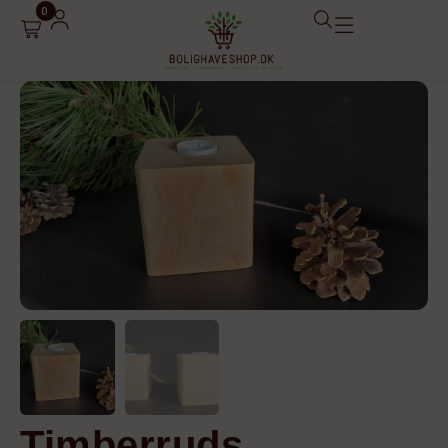
0
Din kurv
Din kurv er tom
Subtotal:
0,00
kr.
Se kurv
Kasse
Timberruds